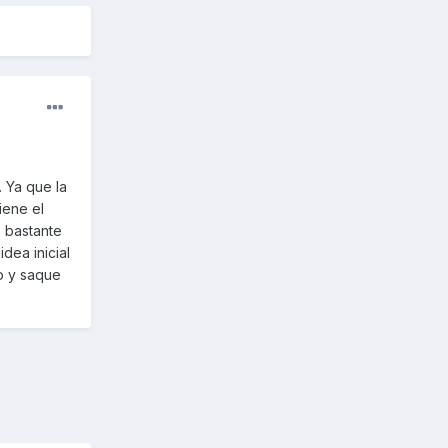
 Ya que la
iene el
 bastante
dea inicial
jo y saque