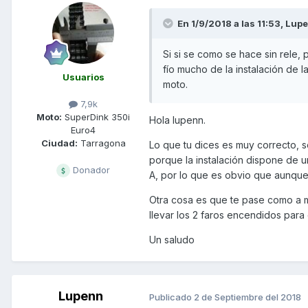
En 1/9/2018 a las 11:53,
Lup
Si si se como se hace sin rele,
fío mucho de la instalación de l
Usuarios
moto.
7,9k
Moto:
SuperDink 350i
Hola lupenn.
Euro4
Ciudad:
Tarragona
Lo que tu dices es muy correcto, 
porque la instalación dispone de u
Donador
A, por lo que es obvio que aunque
Otra cosa es que te pase como a mí,
llevar los 2 faros encendidos para
Un saludo
Lupenn
Publicado
2 de Septiembre del 2018