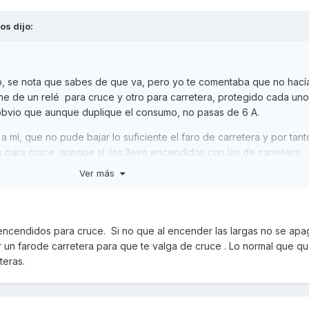
tos
dijo:
o, se nota que sabes de que va, pero yo te comentaba que no hacía
one de un relé para cruce y otro para carretera, protegido cada un
s obvio que aunque duplique el consumo, no pasas de 6 A.
mí, que no pude bajar lo suficiente el faro de carretera y por tanto
s para cruce, aunque sí los llevo encendidos con las de carretera.
Ver más
encendidos para cruce. Si no que al encender las largas no se apa
r un farode carretera para que te valga de cruce . Lo normal que q
eteras.