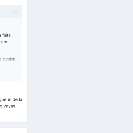
 falta
o con
 desistí
gue el de la
ue vayas