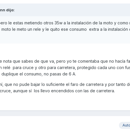
enn
dijo:
 pero le estas metiendo otros 35w a la instalación de la moto y como
a moto le meto un rele y le quito ese consumo extra a la instalación 
se nota que sabes de que va, pero yo te comentaba que no hacía fal
n relé para cruce y otro para carretera, protegido cada uno con fus
 duplique el consumo, no pasas de 6 A.
 que no pude bajar lo suficiente el faro de carretera y por tanto d
 cruce, aunque sí los llevo encendidos con las de carretera.
Aut