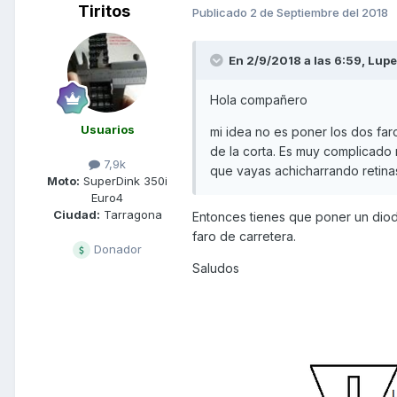
Tiritos
Publicado
2 de Septiembre del 2018
En 2/9/2018 a las 6:59,
Lup
Hola compañero
Usuarios
mi idea no es poner los dos fa
de la corta. Es muy complicado 
7,9k
que vayas achicharrando retinas
Moto:
SuperDink 350i
Euro4
Ciudad:
Tarragona
Entonces tienes que poner un diodo
faro de carretera.
Donador
Saludos