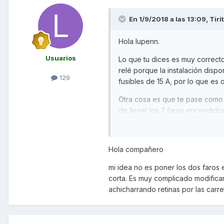
En 1/9/2018 a las 13:09,
Tiri
Hola lupenn.
Usuarios
Lo que tu dices es muy correct
relé porque la instalación disp
129
fusibles de 15 A, por lo que e
Otra cosa es que te pase como a 
de llevar los 2 faros encendido
Un saludo
Hola compañero
mi idea no es poner los dos faros 
corta. Es muy complicado modifica
achicharrando retinas por las carr