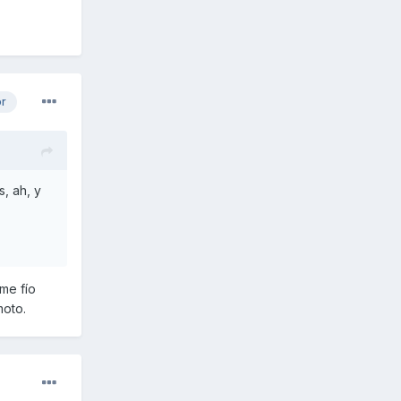
or
, ah, y
 me fío
moto.