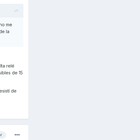
 no me
de la
ta relé
ibles de 15
esistí de
or