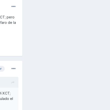
XCT; pero
faro de la
or
 K-XCT;
ulado el