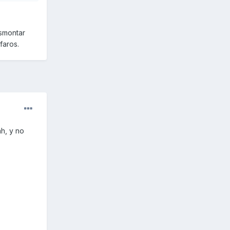
smontar
 faros.
ah, y no