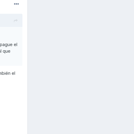
apague el
al que
mbién el