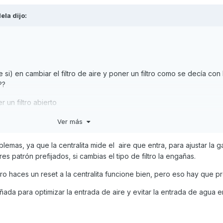
lela
dijo:
i) en cambiar el filtro de aire y poner un filtro como se decía con 
??
 un filtro abierto
Ver más
lemas, ya que la centralita mide el aire que entra, para ajustar la g
es patrón prefijados, si cambias el tipo de filtro la engañas.
ro haces un reset a la centralita funcione bien, pero eso hay que pr
ñada para optimizar la entrada de aire y evitar la entrada de agua 