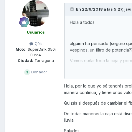
En 22/6/2018 a las 5:27,
jsvi
Hola a todos
Usuarios
alguien ha pensado (seguro que s
7,9k
Moto:
SuperDink 350i
vespinos, un filtro de potencia?
Euro4
Vamos quitar toda la caja y poner
Ciudad:
Tarragona
un saludo
Donador
Hola, por lo que yo sé tendrás prob
manera continua, y tiene unos valor
Quizás si después de cambiar el fit
De todas maneras la caja está dise
lluvia.
Saludos