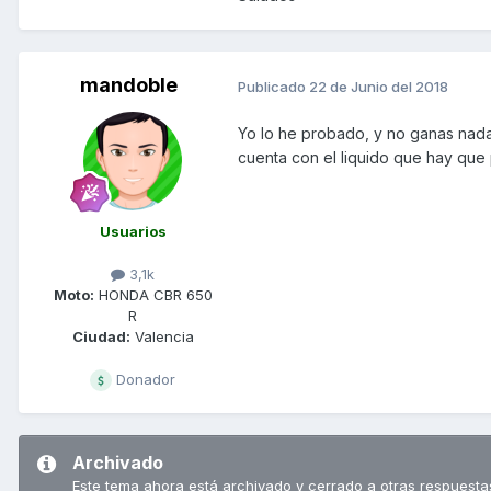
mandoble
Publicado
22 de Junio del 2018
Yo lo he probado, y no ganas nada,
cuenta con el liquido que hay qu
Usuarios
3,1k
Moto:
HONDA CBR 650
R
Ciudad:
Valencia
Donador
Archivado
Este tema ahora está archivado y cerrado a otras respuesta