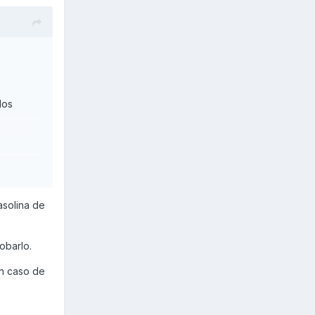
los
asolina de
obarlo.
en caso de