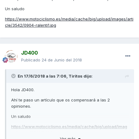
Un saludo
https://www.motociclismo.es/media/cache/big/upload/images/arti
cle/3542/0904-ralenti1.jpg
JD400
Publicado
24 de Junio del 2018
En 17/6/2018 a las 7:06,
Tiritos
dijo:
Hola JD400.
Ahí te paso un artículo que os compensará a las 2
opiniones.
Un saludo
https://www.motociclismo.es/media/cache/big/upload/imag
es/article/3542/0904-ralenti1.jpg
Ver más