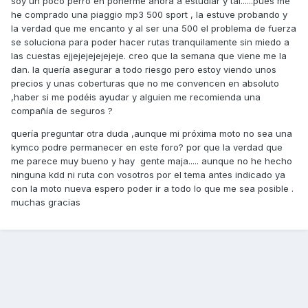
soy un poco perro en ponerme ahora a estudiar y tal......pues me
he comprado una piaggio mp3 500 sport , la estuve probando y
la verdad que me encanto y al ser una 500 el problema de fuerza
se soluciona para poder hacer rutas tranquilamente sin miedo a
las cuestas ejjejejejejejeje. creo que la semana que viene me la
dan. la quería asegurar a todo riesgo pero estoy viendo unos
precios y unas coberturas que no me convencen en absoluto
,haber si me podéis ayudar y alguien me recomienda una
compañía de seguros ?
quería preguntar otra duda ,aunque mi próxima moto no sea una
kymco podre permanecer en este foro? por que la verdad que
me parece muy bueno y hay gente maja..... aunque no he hecho
ninguna kdd ni ruta con vosotros por el tema antes indicado ya
con la moto nueva espero poder ir a todo lo que me sea posible .
muchas gracias