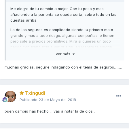
Me alegro de tu cambio a mejor. Con tu peso y mas
añadiendo a la parienta se queda corta, sobre todo en las
cuestas arriba.
Lo de los seguros es complicado siendo tu primera moto
grande y mas a todo riesgo. algunas compañias lo tienen
pero sale a precios prohibitivos. Mira si quieres un todo
riesgo con franquicia a ver que tal, en Mapfre te saldria
con una franquicia de 450 euros por unos 500 euros lo
Ver más
cual para ser una moto no es de lo peor.
http://www.rastreator.com/seguros-de-moto.aspx
muchas gracias, seguiré indagando con el tema de seguros.........
Por supuesto que puedes seguir en el foro ademas tienes
un apartado para tu nueva moto. Si solo fuese para Kymco,
muchos de los que estamos no podriamos estar, el primero
yo.
Txingudi
Publicado
23 de Mayo del 2018
buen cambio has hecho ... vas a notar la de dios ..