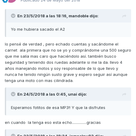
En 23/5/2018 a las 18:16,
mandoble
dijo:
Yo me hubiera sacado el A2
lo pensé de verdad , pero echado cuentas y sacándome el
carnet ala primera que no se yo y comprándome una 500 seguro
que me salía mas caro que haciéndolo así. también busco
seguridad y teniendo dos ruedas adelante si me la da. llevo 4
años manejando motos y soy responsable de lo que llevo y
nunca he tenido ningún susto grave y espero seguir así aunque
tenga una moto con mas cilindrada.
En 24/5/2018 a las 0:45,
unai
dijo:
Esperamos fotitos de esa MP3!! Y que la disfrutes
en cuando la tenga eso esta echo................gracias
En 23/5/2018 a las 18:34,
ismaelnu83
dijo: