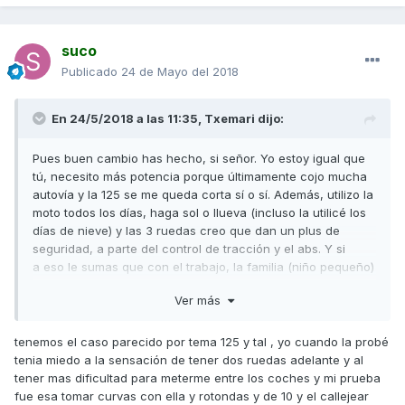
suco
Publicado
24 de Mayo del 2018
En 24/5/2018 a las 11:35,
Txemari
dijo:
Pues buen cambio has hecho, si señor. Yo estoy igual que
tú, necesito más potencia porque últimamente cojo mucha
autovía y la 125 se me queda corta sí o sí. Además, utilizo la
moto todos los días, haga sol o llueva (incluso la utilicé los
días de nieve) y las 3 ruedas creo que dan un plus de
seguridad, a parte del control de tracción y el abs. Y si
a eso le sumas que con el trabajo, la familia (niño pequeño)
y demás no tengo tiempo para nada pues me voy a por una
Ver más
mp3 en lugar de sacarme el A2
Yo no descarto sacarme el carnet de moto pero en este
tenemos el caso parecido por tema 125 y tal , yo cuando la probé
momento de mi vida no lo veo y como tengo la opción de
tenia miedo a la sensación de tener dos ruedas adelante y al
las tres ruedas pues adelante.
tener mas dificultad para meterme entre los coches y mi prueba
fue esa tomar curvas con ella y rotondas y de 10 y el callejear
Entiendo que a la gente no le guste la estética de estas