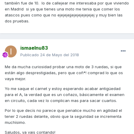
también fue de 10. lo de callejear me interesaba por que viviendo
"motos" pero a mi me apaña y hasta me gustan.
en Madrid si ya que tienes una moto me tenia que comer los
Por cierto, el día que la probé pensaba que me iba a
atascos pues como que no ejejejejjejejejejejejej y muy bien las
resultar muy extraño y qué va, unas sensaciones muy
dos pruebas.
buenas.
Pues nada compañero, buen cambio vas a hacer. A
disfrutar de la mp3 con cuidado.
ismaelnu83
Saludos.
Publicado
24 de Mayo del 2018
Me da mucha curiosidad probar una moto de 3 ruedas, si que
están algo desprestigiadas, pero que coñ*! comprad lo que os
vaya mejor.
Yo me saque el carnet y estoy esperando acabar antigüedad
para el A, la verdad que es un coñazo, básicamente el examen
en circuito, cada vez lo complican mas para sacar cuartos.
Por lo que decís no parece que penalice mucho en agilidad el
tener 2 ruedas delante, obvio que la seguridad se incrementa
muchísimo.
Saludos, ya vais contando!