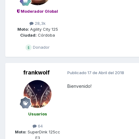
Moderador Global
28,3k
Moto:
Agility City 125
Ciudad:
Córdoba
Donador
frankwolf
Publicado
17 de Abril del 2018
Bienvenido!
Usuarios
64
Moto:
SuperDink 125cc
E3