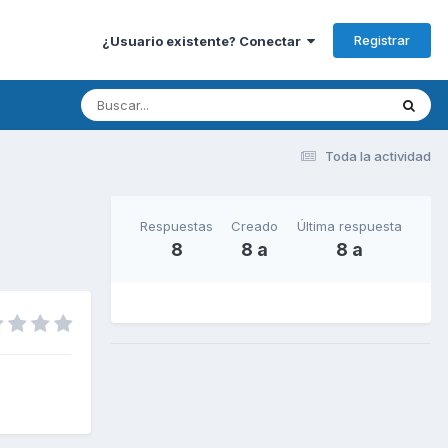
Registrar
¿Usuario existente? Conectar
Toda la actividad
Respuestas
Creado
Última respuesta
8
8 a
8 a