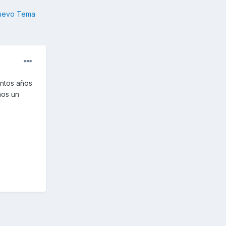
nuevo Tema
antos años
ños un