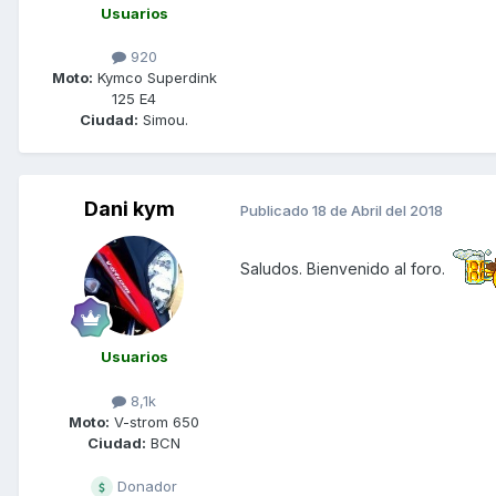
Usuarios
920
Moto:
Kymco Superdink
125 E4
Ciudad:
Simou.
Dani kym
Publicado
18 de Abril del 2018
Saludos. Bienvenido al foro.
Usuarios
8,1k
Moto:
V-strom 650
Ciudad:
BCN
Donador