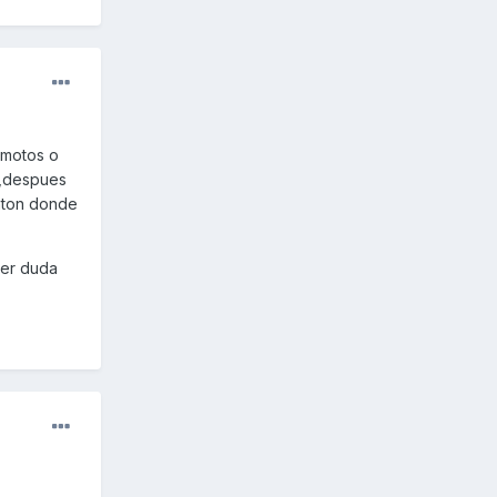
 motos o
s,despues
onton donde
ier duda