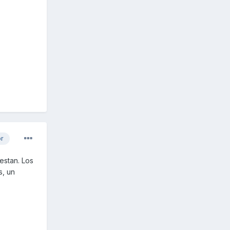
or
estan. Los
s, un