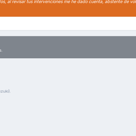
s, al revisar tus intervenciones me he dado cuenta, abstente de vol
s.
zuki).