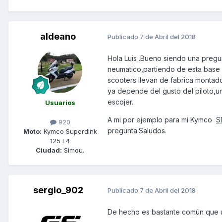
aldeano
Publicado
7 de Abril del 2018
Hola Luis .Bueno siendo una pregun
neumatico,partiendo de esta base y
scooters llevan de fabrica montad
ya depende del gusto del piloto,u
escojer.
Usuarios
A mi por ejemplo para mi Kymco
S
920
pregunta.Saludos.
Moto:
Kymco Superdink
125 E4
Ciudad:
Simou.
sergio_902
Publicado
7 de Abril del 2018
De hecho es bastante común que u