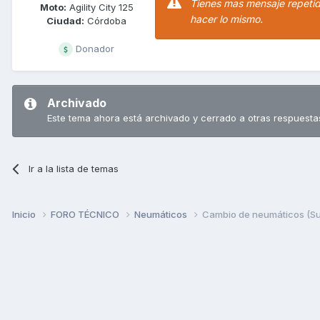
Tienes mas mensaje repetido
Moto:
Agility City 125
hacer lo mismo.
Ciudad:
Córdoba
Donador
Archivado
Este tema ahora está archivado y cerrado a otras respuesta
Ir a la lista de temas
Inicio
FORO TÉCNICO
Neumáticos
Cambio de neumáticos (Su