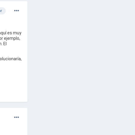
or
aquí es muy
por ejemplo,
. El
lucionaría,