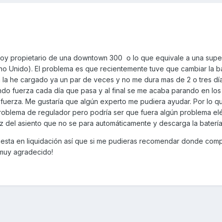
soy propietario de una downtown 300 o lo que equivale a una sup
eino Unido). El problema es que recientemente tuve que cambiar la b
la he cargado ya un par de veces y no me dura mas de 2 o tres dí
do fuerza cada día que pasa y al final se me acaba parando en lo
fuerza. Me gustaría que algún experto me pudiera ayudar. Por lo q
roblema de regulador pero podría ser que fuera algún problema elé
uz del asiento que no se para automáticamente y descarga la baterí
esta en liquidación así que si me pudieras recomendar donde comp
 muy agradecido!