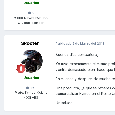
Usuarios
9
Moto:
Downtown 300
Ciudad:
London
Skooter
Publicado
2 de Marzo del 2018
Buenos días compañero,
Yo tuve exactamente el mismo pro
ventila demasiado bien, hace que t
Usuarios
En mi caso y despues de mucho rev
362
Una pregunta, ¿a que te refieres 
Moto:
Kymco Xciting
comercializar Kymco en el Reino U
400i ABS
Un saludo,