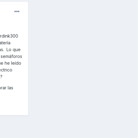
erdink300
atería
as. Lo que
s semáforos
ue he leído
ctrico
a?
rar las