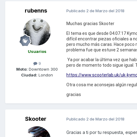
rubenns
Publicado
2 de Marzo del 2018
Muchas gracias Skooter
El tema es que desde 04.07.17 Kymco
difícil encontrar piezas oficiales a n
pero mucho más caras. Hace poco me
problema fue que estuve 2 semanas 
Usuarios
Ya por acabar la última vez que ha
9
pero de momento todo sigue igual. T
Moto:
Downtown 300
Ciudad:
London
https://www.scooterlab.uk/uk-kymc
Otra cosa me aconsejas algún regul
gracias
Skooter
Publicado
2 de Marzo del 2018
Gracias a ti por tu respuesta, espe