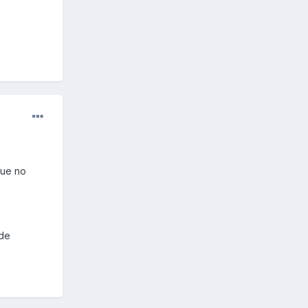
que no
 de