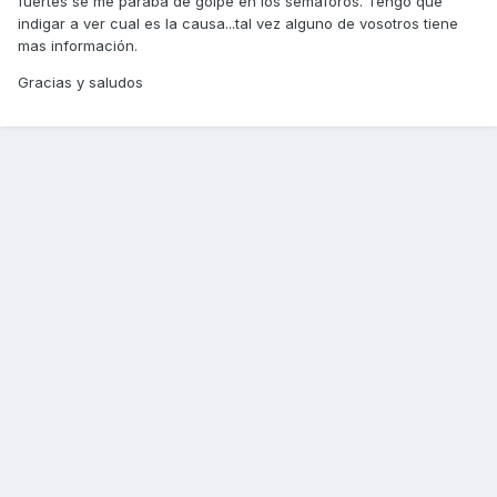
fuertes se me paraba de golpe en los semáforos. Tengo que
indigar a ver cual es la causa...tal vez alguno de vosotros tiene
mas información.
Gracias y saludos