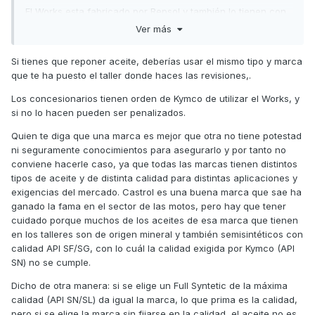
El Works esta fabricado por Repsol y también lo tienen con
las mismas certificaciones (API SN; MA2; JASO T 903 :
Ver más
2016), luego tiene que ser el mismo.
Si tienes que reponer aceite, deberías usar el mismo tipo y marca
Todos son aceites para motos de 4 tiempos, pero cada
que te ha puesto el taller donde haces las revisiones,.
fabricante te lo recomienda para una cosa. Works para
maxiscooter, y Repsol y Castrol pora motores de alto
Los concesionarios tienen orden de Kymco de utilizar el Works, y
rendimiento (competición).
si no lo hacen pueden ser penalizados.
Creo que cualquiera de los tres es bueno ya que cumplen
Quien te diga que una marca es mejor que otra no tiene potestad
con las certificaciones, asi que si no consigo el Works le
ni seguramente conocimientos para asegurarlo y por tanto no
pondre el Castrol o el repsol.
conviene hacerle caso, ya que todas las marcas tienen distintos
tipos de aceite y de distinta calidad para distintas aplicaciones y
Los tres son SAE 10W40
exigencias del mercado. Castrol es una buena marca que sae ha
ganado la fama en el sector de las motos, pero hay que tener
cuidado porque muchos de los aceites de esa marca que tienen
en los talleres son de origen mineral y también semisintéticos con
calidad API SF/SG, con lo cuál la calidad exigida por Kymco (API
SN) no se cumple.
Dicho de otra manera: si se elige un Full Syntetic de la máxima
calidad (API SN/SL) da igual la marca, lo que prima es la calidad,
pero si se elige la marca sin fijarse en la calidad, el aceite no es