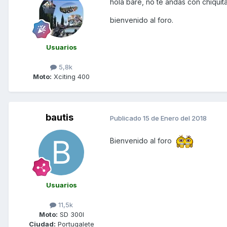
hola bare, no te andas con chiquita
bienvenido al foro.
Usuarios
5,8k
Moto:
Xciting 400
bautis
Publicado
15 de Enero del 2018
Bienvenido al foro
Usuarios
11,5k
Moto:
SD 300I
Ciudad:
Portugalete