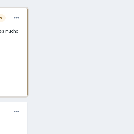
es
tes mucho.