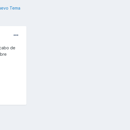
nuevo Tema
acabo de
obre