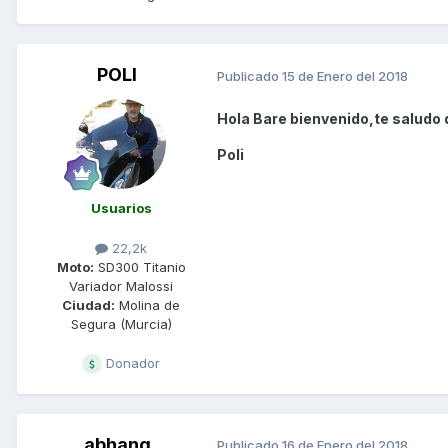
POLI
Publicado
15 de Enero del 2018
Hola Bare bienvenido,te saludo 
Poli
Usuarios
22,2k
Moto:
SD300 Titanio
Variador Malossi
Ciudad:
Molina de
Segura (Murcia)
Donador
abhang
Publicado
16 de Enero del 2018