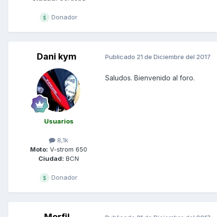
Donador
Dani kym
Publicado
21 de Diciembre del 2017
Saludos. Bienvenido al foro.
Usuarios
8,1k
Moto:
V-strom 650
Ciudad:
BCN
Donador
Morfil