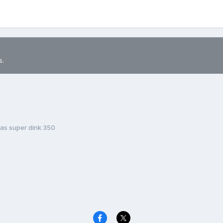
s.
las super dink 350