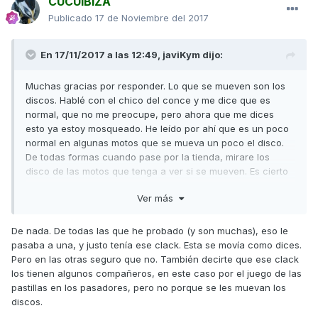
CUCUIBIZA
Publicado
17 de Noviembre del 2017
En 17/11/2017 a las 12:49,
javiKym
dijo:
Muchas gracias por responder. Lo que se mueven son los
discos. Hablé con el chico del conce y me dice que es
normal, que no me preocupe, pero ahora que me dices
esto ya estoy mosqueado. He leído por ahí que es un poco
normal en algunas motos que se mueva un poco el disco.
De todas formas cuando pase por la tienda, mirare los
disco de las motos que tenga a ver si se mueven. Es cierto
que hablo de un milímetro mas o menos, y lo hacen los dos
Ver más
discos igual, por eso suena un "clack" al frenar hacia
detrás. Es decir la primera vez que frenas tanto hacia
delante como hacia detrás suena, después ya no, porque
De nada. De todas las que he probado (y son muchas), eso le
ya están fijos hacia esa dirección.
pasaba a una, y justo tenía ese clack. Esta se movía como dices.
Pero en las otras seguro que no. También decirte que ese clack
Un Saludo y Muchas Gracias
los tienen algunos compañeros, en este caso por el juego de las
pastillas en los pasadores, pero no porque se les muevan los
discos.