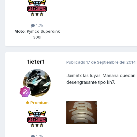
1,7k
Moto:
Kymco Superdink
300i
tieter1
Publicado
17 de Septiembre del 2014
Jaimetx las tuyas. Mañana quedan e
desengrasante tipo kh7.
Premium
1,7k