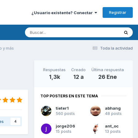
Registrar
¿Usuario existente? Conectar
o y más
Toda la actividad
Respuestas
Creado
Última respuesta
1,3k
12 a
26 Ene
TOP POSTERS EN ESTE TEMA
tieter1
abhang
560 posts
48 posts
es
4
jorge206
ant_oc
15 posts
13 posts