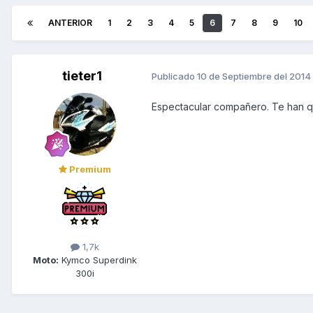
ANTERIOR
1
2
3
4
5
6
7
8
9
10
tieter1
Publicado
10 de Septiembre del 2014
Espectacular compañero. Te han 
Premium
1,7k
Moto:
Kymco Superdink
300i