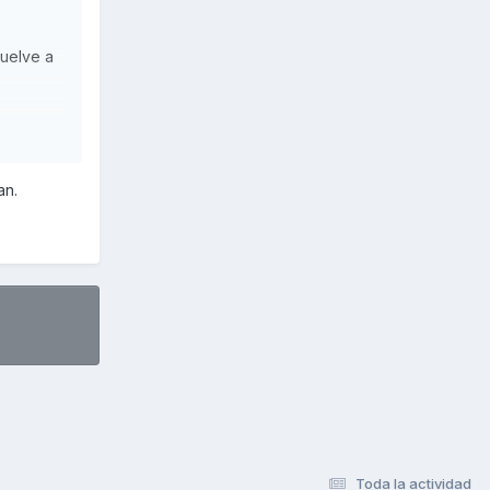
vuelve a
ando al
 ;) el
an.
Toda la actividad