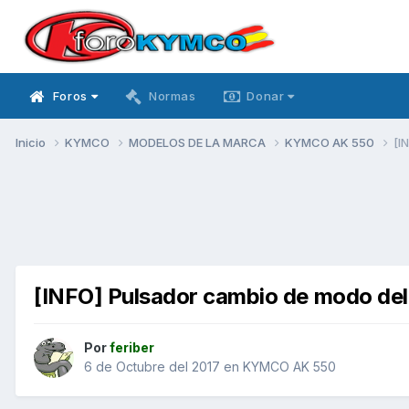
Foros
Normas
Donar
Inicio
KYMCO
MODELOS DE LA MARCA
KYMCO AK 550
[I
[INFO] Pulsador cambio de modo de
Por
feriber
6 de Octubre del 2017
en
KYMCO AK 550