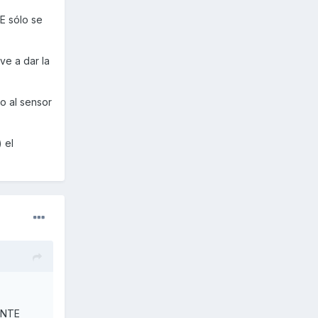
E sólo se
ve a dar la
do al sensor
 el
MENTE