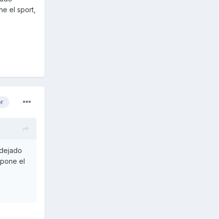
e el sport,
or
 dejado
 pone el