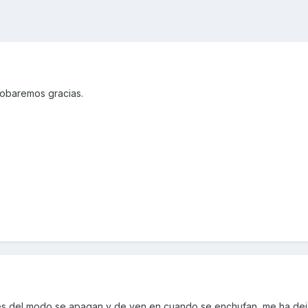
robaremos gracias.
uces del modo se apagan y de ven en cuando se enchufan, me ha de