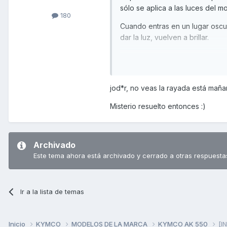
sólo se aplica a las luces del m
180
Cuando entras en un lugar oscu
dar la luz, vuelven a brillar.
Lo verifiqué en el garaje (sombr
sensor (entre Noode y la pantall
Cuando te metes en un tunel, o 
jod*r, no veas la rayada está ma
parpadeo.
Misterio resuelto entonces :)
Archivado
Este tema ahora está archivado y cerrado a otras respuesta
Ir a la lista de temas
Inicio
KYMCO
MODELOS DE LA MARCA
KYMCO AK 550
[I