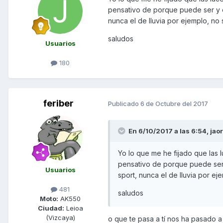
pensativo de porque puede ser y es
nunca el de lluvia por ejemplo, no 
saludos
Usuarios
180
feriber
Publicado
6 de Octubre del 2017
En 6/10/2017 a las 6:54,
jao
Yo lo que me he fijado que la
pensativo de porque puede ser 
Usuarios
sport, nunca el de lluvia por ej
481
saludos
Moto:
AK550
Ciudad:
Leioa
(Vizcaya)
o que te pasa a tí nos ha pasado a