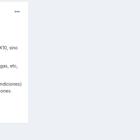
X10, sino
gas, etc,
ondiciones)
iones.