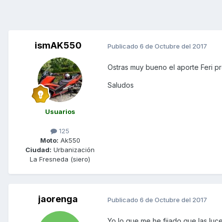
ismAK550
Publicado
6 de Octubre del 2017
Ostras muy bueno el aporte Feri p
Saludos
Usuarios
125
Moto:
Ak550
Ciudad:
Urbanización
La Fresneda (siero)
jaorenga
Publicado
6 de Octubre del 2017
Yo lo que me he fijado que las l