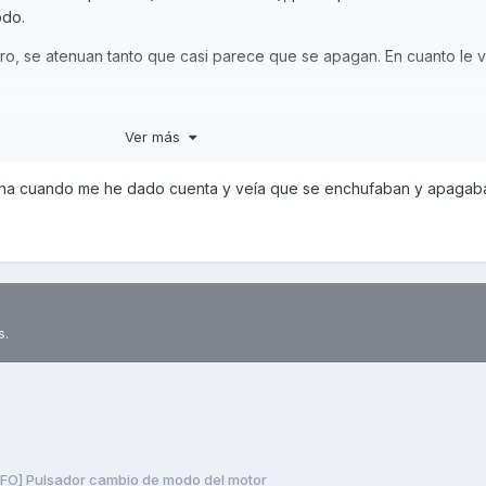
odo.
ro, se atenuan tanto que casi parece que se apagan. En cuanto le 
ío y con las luces atenuadas), le solté un linternazo del móvil apunt
Ver más
a derecha) y voila, se iluminaron a tope.
de noche cuando pasas de una farola a la otra, la primera vez asusta
ñana cuando me he dado cuenta y veía que se enchufaban y apagab
s.
NFO] Pulsador cambio de modo del motor