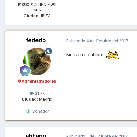
Moto:
XCITING 400i
ABS
Ciudad:
IBIZA
fededb
Publicado
4 de Octubre del 2017
Bienvenido al foro
Administradores
21,7k
Ciudad:
Madrid
Donador
abhang
Publicado
5 de Octubre del 2017