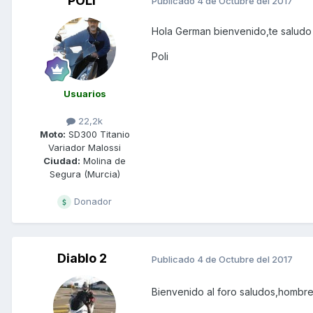
POLI
Publicado
4 de Octubre del 2017
Hola German bienvenido,te saludo
Poli
Usuarios
22,2k
Moto:
SD300 Titanio
Variador Malossi
Ciudad:
Molina de
Segura (Murcia)
Donador
Diablo 2
Publicado
4 de Octubre del 2017
Bienvenido al foro saludos,hombre