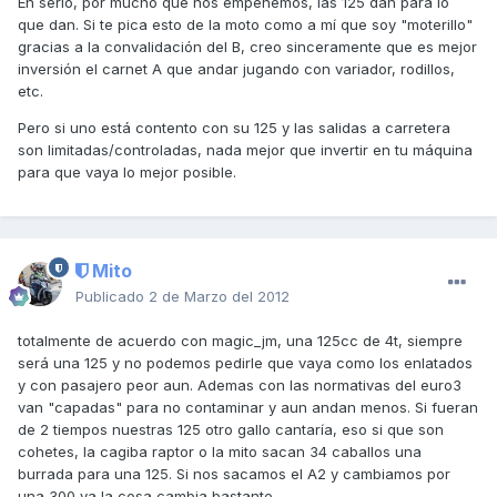
En serio, por mucho que nos empeñemos, las 125 dan para lo
que dan. Si te pica esto de la moto como a mí que soy "moterillo"
gracias a la convalidación del B, creo sinceramente que es mejor
inversión el carnet A que andar jugando con variador, rodillos,
etc.
Pero si uno está contento con su 125 y las salidas a carretera
son limitadas/controladas, nada mejor que invertir en tu máquina
para que vaya lo mejor posible.
Mito
Publicado
2 de Marzo del 2012
totalmente de acuerdo con magic_jm, una 125cc de 4t, siempre
será una 125 y no podemos pedirle que vaya como los enlatados
y con pasajero peor aun. Ademas con las normativas del euro3
van "capadas" para no contaminar y aun andan menos. Si fueran
de 2 tiempos nuestras 125 otro gallo cantaría, eso si que son
cohetes, la cagiba raptor o la mito sacan 34 caballos una
burrada para una 125. Si nos sacamos el A2 y cambiamos por
una 300 ya la cosa cambia bastante.