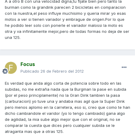
A a otro B con una velocidad digna,tu fijate bien pero tanto la
burman como la grandink parecen 2 bicicletas en comparacion
con la nuestra,el peso influye muchisimo y queria mirar yo esas
motos a ver si tienen variador y embrague de origen.Por lo que
he podido leer solo con ponerle el variador malossi la moto es
otra y va infinitamente mejor,pero de todas formas no deja de ser
una 125.
Focus
Publicado
26 de Febrero del 2012
Es verdad que anda algo corta de potencia sobre todo en las
subidas, no me extraña nada que la Burgman la pase en subida
(por el peso principlamente) no la Gran Dink tambien la pasa
(carburacion) yo tuve una y andaba mas agil que la Super Dink
pero menos aplomo en la carretera, eso si, creo que como te han
dicho cambiandole el varidor (yo lo tengo cambiado) gana algo
de agilidad, la mia sube algo mejor que con el original, no se
comparar la cuesta que dices pero cualquier subida se le
atraganta mas que a otras 125.