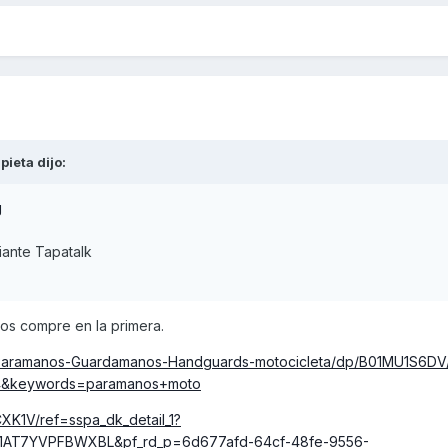
pieta
dijo:
ante Tapatalk
los compre en la primera.
-Paramanos-Guardamanos-Handguards-motocicleta/dp/B01MU1S6DV/
4&keywords=paramanos+moto
XK1V/ref=sspa_dk_detail_1?
1AT7YVPFBWXBL&pf_rd_p=6d677afd-64cf-48fe-9556-