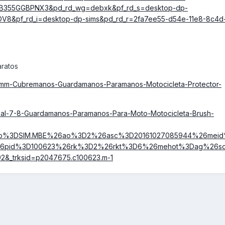
9B355GGBPNX3&pd_rd_wg=debxk&pf_rd_s=desktop-dp-
V8&pf_rd_i=desktop-dp-sims&pd_rd_r=2fa7ee55-d54e-11e8-8c4d
aratos
22mm-Cubremanos-Guardamanos-Paramanos-Motocicleta-Protector-
ersal-7-8-Guardamanos-Paramanos-Para-Moto-Motocicleta-Brush-
lgo%3DSIM.MBE%26ao%3D2%26asc%3D20161027085944%26meid
8%26pid%3D100623%26rk%3D2%26rkt%3D6%26mehot%3Dag%26s
&_trksid=p2047675.c100623.m-1