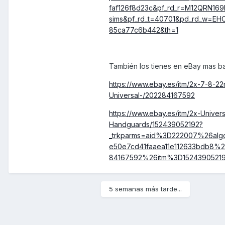
faf126f8d23c&pf_rd_r=M12QRN16
sims&pf_rd_t=40701&pd_rd_w=EHO
85ca77c6b442&th=1
También los tienes en eBay mas b
https://www.ebay.es/itm/2x-7-8-
Universal-/202284167592
https://www.ebay.es/itm/2x-Univ
Handguards/152439052192?
_trkparms=aid%3D222007%26a
e50e7cd41faaea11e112633bdb
84167592%26itm%3D152439052192
5 semanas más tarde...