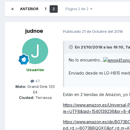
ANTERIOR
1
2
Página 2 de 2
judnoe
Publicado
21 de Octubre del 2018
En 21/10/2018 a las 16:10,
Ta
No lo encuentro....
Usuarios
Enviado desde mi LG-H815 medi
47
Moto:
Grand Dink 125
E4
Están en 2 tiendas de Amazon, yo 
Ciudad:
Terrassa
https://www.amazon.es/Universal
ie=UTF8&qid=1540139236&sr=8-
https://www.amazon.es/dp/B073BC
pd_rd_i=B073BBQGXG&pf_rd_m=A