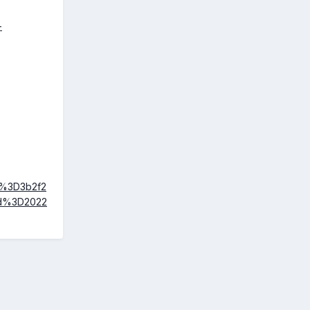
-
%3D3b2f2
d%3D2022