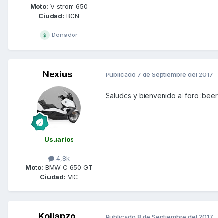
Moto:
V-strom 650
Ciudad:
BCN
Donador
Nexius
Publicado
7 de Septiembre del 2017
Saludos y bienvenido al foro :beer
Usuarios
4,8k
Moto:
BMW C 650 GT
Ciudad:
VIC
Kollapzo
Publicado
8 de Septiembre del 2017