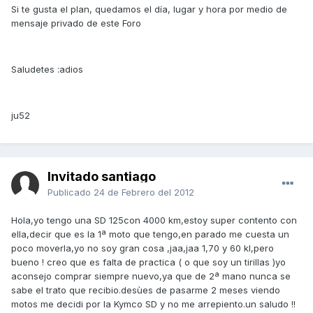
Si te gusta el plan, quedamos el día, lugar y hora por medio de
mensaje privado de este Foro
Saludetes :adios
ju52
Invitado santiago
Publicado
24 de Febrero del 2012
Hola,yo tengo una SD 125con 4000 km,estoy super contento con
ella,decir que es la 1ª moto que tengo,en parado me cuesta un
poco moverla,yo no soy gran cosa ,jaa,jaa 1,70 y 60 kl,pero
bueno ! creo que es falta de practica ( o que soy un tirillas )yo
aconsejo comprar siempre nuevo,ya que de 2ª mano nunca se
sabe el trato que recibio.desùes de pasarme 2 meses viendo
motos me decidi por la Kymco SD y no me arrepiento.un saludo !!