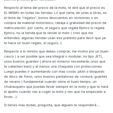
Respecto al tema del precio de la moto, te diré que el precio es
EL MISMO en todas las tiendas. Lo que varía, de unas a otras, es
el tema de "regalos", bonos descuentos en revisiones o en
compra de material motorístico, rebaja o gratuidad del precio de
matriculación...por cierto, el seguro que regala Kymco lo regala
Kymco, no la tienda que te vende la moto ( creo que me
entiendes: algunas tiendas usan ese pretexto para decir que ya
te hace un buen regalo, el seguro...).
Respecto a lo mínimo que debes comprar, me inclino por un buen
casco ( a ser posible que sea integral o modular, no tipo JET),
unos buenos guantes ( ahora en invierno necesitarás unos que
te calienten bien) y al menos una chaqueta con protecciones.
Luego puedes ir aumentando con mas cosas: pitón o bloquedo
de disco de freno, unos buenos pantalones de cordura, guantes
de verano ( fundamental cuando viene el buen tiempo, un
chubasquero que puedas llevar siempre en la moto y que te hará
el apaño cuando vas a coger la moto y ves que ha empezado a
llover,...).
Si tienes mas dudas, pregunta, que alguien te responderá.....