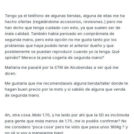
Tengo ya el teléfono de algunas tiendas, alguna de ellas me ha
hecho ofertas (regalándome accesorios, revisiones..) pero me
han dicho que tenga cuidado con esto, ya que suelen ser de
mala calidad. También había pensado en comprármela de
segunda mano, pero esta opción no me gusta tanto por los
problemas que haya podido tener el anterior dueño y que
posiblemente se puedan reproducir cuando yo la tenga. Qué
opináis? Merece la pena cogerla de segunda mano?
Mañana me pasaré por la STM de Alcobendas a ver qué me
dicen.
Me gustaría que me recomendaseis alguna tienda/taller donde te
hagan buen precio por la moto y si sabéis de alguna que venda
de segunda mano.
Ah, otra cosa. Mido 1.70, y he leído por ahí que la SD es incómoda
para gente que mida menos de 1.75...me lo podéis confirmar? No
me considero 'poca cosa' pero he visto que pesa unos 180Kg ? y
no sé si voy a manejarme bien!