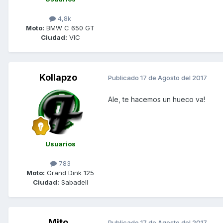
4,8k
Moto:
BMW C 650 GT
Ciudad:
VIC
Kollapzo
Publicado
17 de Agosto del 2017
Ale, te hacemos un hueco va!
Usuarios
783
Moto:
Grand Dink 125
Ciudad:
Sabadell
Mito
Publicado
17 de Agosto del 2017