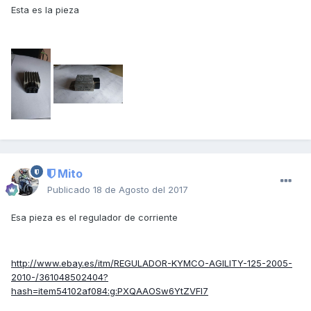
Esta es la pieza
Mito
Publicado
18 de Agosto del 2017
Esa pieza es el regulador de corriente
http://www.ebay.es/itm/REGULADOR-KYMCO-AGILITY-125-2005-
2010-/361048502404?
hash=item54102af084:g:PXQAAOSw6YtZVFI7