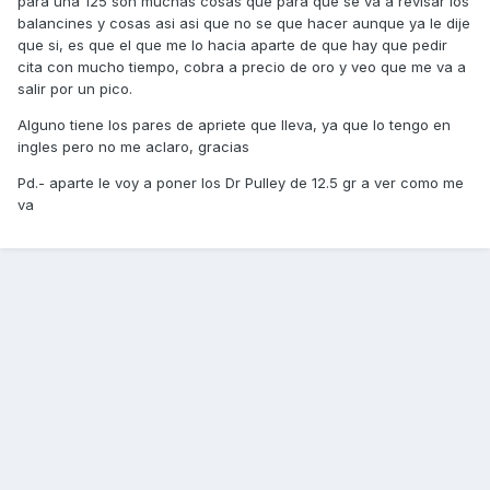
para una 125 son muchas cosas que para que se va a revisar los
balancines y cosas asi asi que no se que hacer aunque ya le dije
que si, es que el que me lo hacia aparte de que hay que pedir
cita con mucho tiempo, cobra a precio de oro y veo que me va a
salir por un pico.
Alguno tiene los pares de apriete que lleva, ya que lo tengo en
ingles pero no me aclaro, gracias
Pd.- aparte le voy a poner los Dr Pulley de 12.5 gr a ver como me
va