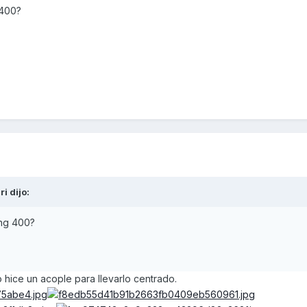
g 400?
ri
dijo:
ting 400?
?
 hice un acople para llevarlo centrado.