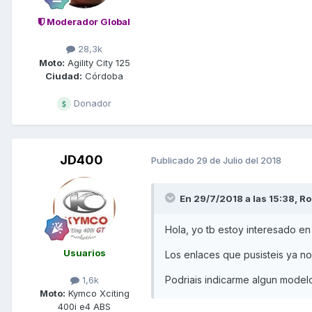
Moderador Global
28,3k
Moto:
Agility City 125
Ciudad:
Córdoba
Donador
JD400
Publicado
29 de Julio del 2018
En 29/7/2018 a las 15:38,
Ro
Hola, yo tb estoy interesado en
Usuarios
Los enlaces que pusisteis ya no
Podriais indicarme algun modelo
1,6k
Moto:
Kymco Xciting
400i e4 ABS