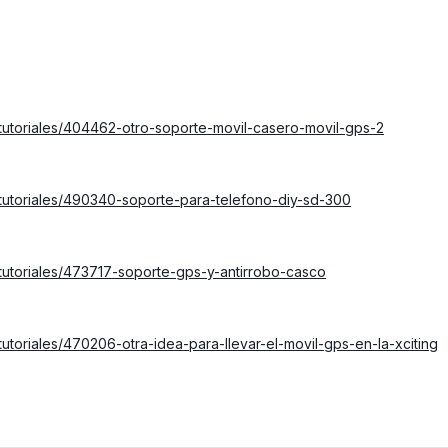
tutoriales/404462-otro-soporte-movil-casero-movil-gps-2
-tutoriales/490340-soporte-para-telefono-diy-sd-300
tutoriales/473717-soporte-gps-y-antirrobo-casco
utoriales/470206-otra-idea-para-llevar-el-movil-gps-en-la-xciting