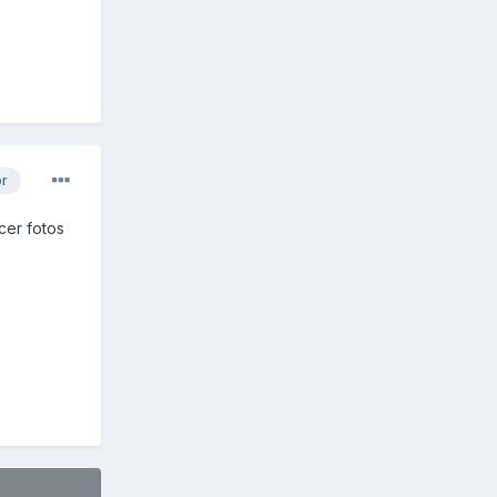
or
cer fotos