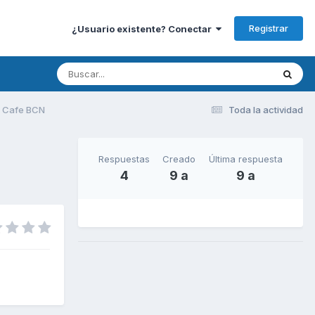
Registrar
¿Usuario existente? Conectar
e Cafe BCN
Toda la actividad
Respuestas
Creado
Última respuesta
4
9 a
9 a