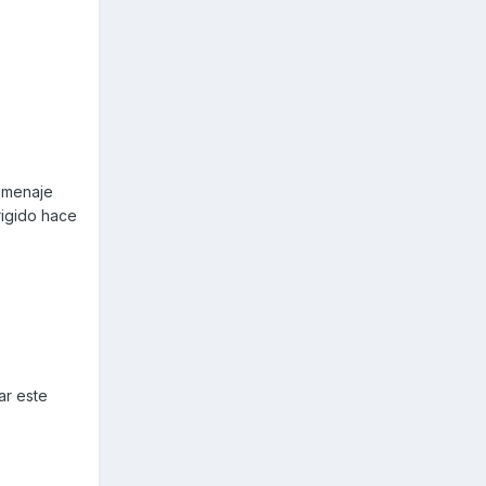
homenaje
rigido hace
ar este