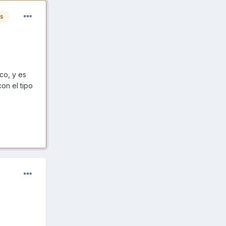
es
co, y es
on el tipo