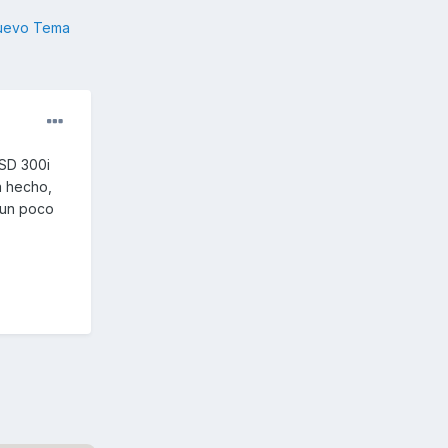
nuevo Tema
 SD 300i
a hecho,
 un poco