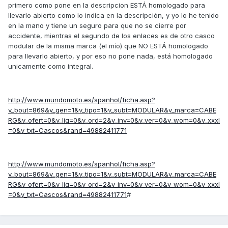
primero como pone en la descripcion ESTÁ homologado para
llevarlo abierto como lo indica en la descripción, y yo lo he tenido
en la mano y tiene un seguro para que no se cierre por
accidente, mientras el segundo de los enlaces es de otro casco
modular de la misma marca (el mío) que NO ESTÁ homologado
para llevarlo abierto, y por eso no pone nada, está homologado
unicamente como integral.
http://www.mundomoto.es/spanhol/ficha.asp?
v_bout=869&v_gen=1&v_tipo=1&v_subt=MODULAR&v_marca=CABE
RG&v_ofert=0&v_liq=0&v_ord=2&v_inv=0&v_ver=0&v_wom=0&v_xxxl
=0&v_txt=Cascos&rand=49882411771
http://www.mundomoto.es/spanhol/ficha.asp?
v_bout=869&v_gen=1&v_tipo=1&v_subt=MODULAR&v_marca=CABE
RG&v_ofert=0&v_liq=0&v_ord=2&v_inv=0&v_ver=0&v_wom=0&v_xxxl
=0&v_txt=Cascos&rand=49882411771
#