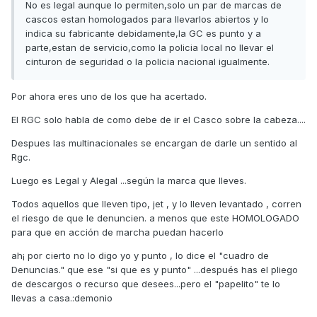
No es legal aunque lo permiten,solo un par de marcas de
cascos estan homologados para llevarlos abiertos y lo
indica su fabricante debidamente,la GC es punto y a
parte,estan de servicio,como la policia local no llevar el
cinturon de seguridad o la policia nacional igualmente.
Por ahora eres uno de los que ha acertado.
El RGC solo habla de como debe de ir el Casco sobre la cabeza....
Despues las multinacionales se encargan de darle un sentido al
Rgc.
Luego es Legal y Alegal ...según la marca que lleves.
Todos aquellos que lleven tipo, jet , y lo lleven levantado , corren
el riesgo de que le denuncien. a menos que este HOMOLOGADO
para que en acción de marcha puedan hacerlo
ah¡ por cierto no lo digo yo y punto , lo dice el "cuadro de
Denuncias." que ese "si que es y punto" ...después has el pliego
de descargos o recurso que desees...pero el "papelito" te lo
llevas a casa.:demonio