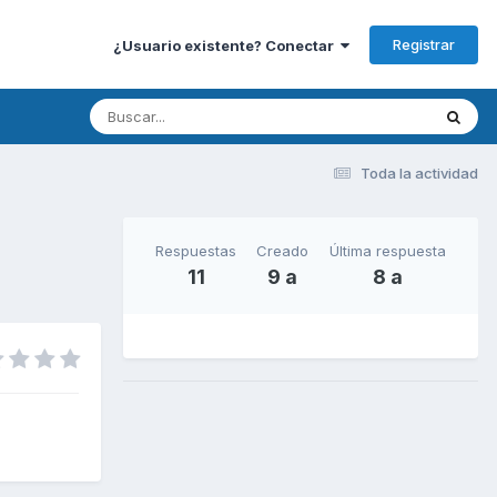
Registrar
¿Usuario existente? Conectar
Toda la actividad
Respuestas
Creado
Última respuesta
11
9 a
8 a