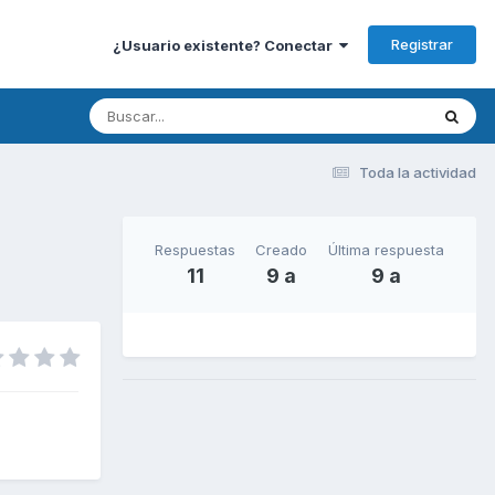
Registrar
¿Usuario existente? Conectar
Toda la actividad
Respuestas
Creado
Última respuesta
11
9 a
9 a