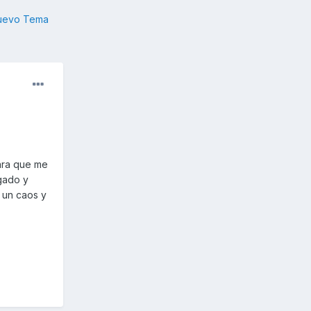
nuevo Tema
ara que me
gado y
s un caos y