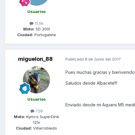
Usuarios
11,5k
Moto:
SD 300I
Ciudad:
Portugalete
miguelon_88
Publicado
8 de Junio del 2017
Pues muchas gracias y bienvenido a
Saludos desde Albacete!!!
Usuarios
Enviado desde mi Aquaris M5 medi
728
Moto:
Kymco SuperDink
125i
Ciudad:
Villarrobledo