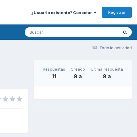
Registrar
¿Usuario existente? Conectar
Toda la actividad
Respuestas
Creado
Última respuesta
11
9 a
9 a