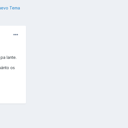
nuevo Tema
pa lante.
uánto os