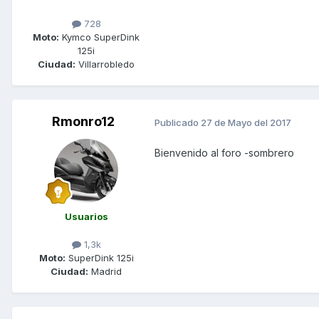
728
Moto:
Kymco SuperDink
125i
Ciudad:
Villarrobledo
Rmonro12
Publicado
27 de Mayo del 2017
Bienvenido al foro -sombrero
Usuarios
1,3k
Moto:
SuperDink 125i
Ciudad:
Madrid