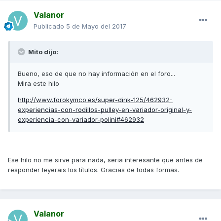
Valanor
Publicado
5 de Mayo del 2017
Mito dijo:
Bueno, eso de que no hay información en el foro...
Mira este hilo
http://www.forokymco.es/super-dink-125/462932-
experiencias-con-rodillos-pulley-en-variador-original-y-
experiencia-con-variador-polini#462932
Ese hilo no me sirve para nada, seria interesante que antes de
responder leyerais los títulos. Gracias de todas formas.
Valanor