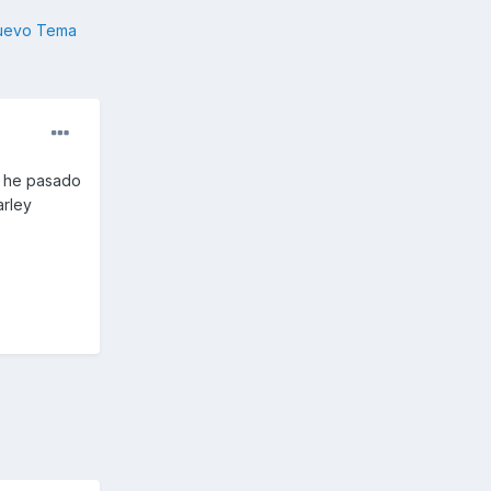
nuevo Tema
o he pasado
arley