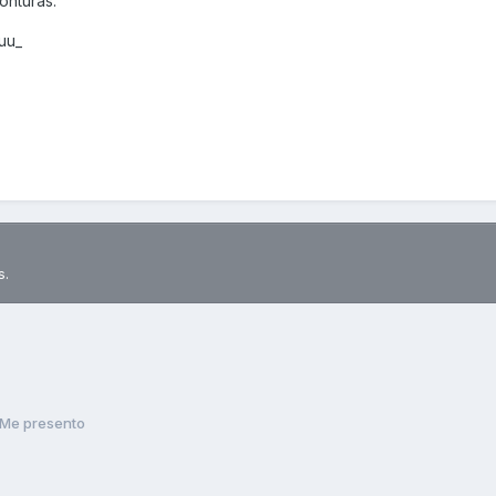
onturas.
uuu_
s.
Me presento