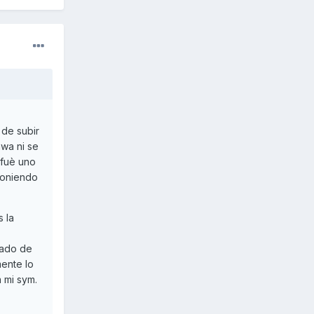
de subir
awa ni se
 fuè uno
poniendo
 la
lado de
mente lo
 mi sym.