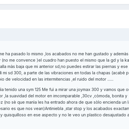
 me ha pasado lo mismo ,los acabados no me han gustado y ademàs 
v (no me convence )el cuadro han puesto el mismo que la gd y la k
alla màs baja que mi anterior sd,no puedes estirar las piernas y ese
ì mi sd 300, a parte de las vibraciones en todas la chapas (acabè 
de velocidad en las intermitencias ,el ruido del motor .......
ìa tenido una sym 125 Me fuì a mirar una joymax 300 y vamos que os
r ,la suavidad del motor en imcomparable ,30cv ,còmoda, bonita y
ez (no sè que manìa les ha entrado ahora de que sòlo encienda un 
esario es que nos vean)Antiniebla ,star stop y los acabados exacta
y quisquilloso en ese aspecto y no le veo un plastico desajustado a