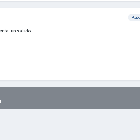
Aut
ente .un saludo.
s.