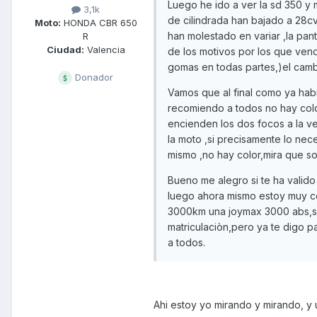
Luego he ido a ver la sd 350 y
3,1k
de cilindrada han bajado a 28c
Moto:
HONDA CBR 650
han molestado en variar ,la pant
R
Ciudad:
Valencia
de los motivos por los que vend
gomas en todas partes,)el cambio 
Donador
Vamos que al final como ya habi
recomiendo a todos no hay colo
encienden los dos focos a la v
la moto ,si precisamente lo nec
mismo ,no hay color,mira que so
Bueno me alegro si te ha valido
luego ahora mismo estoy muy 
3000km una joymax 3000 abs,s&s
matriculaciòn,pero ya te digo p
a todos.
Ahi estoy yo mirando y mirando, y 