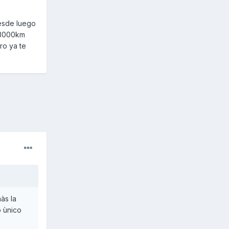
desde luego
 3000km
ro ya te
às la
o ùnico