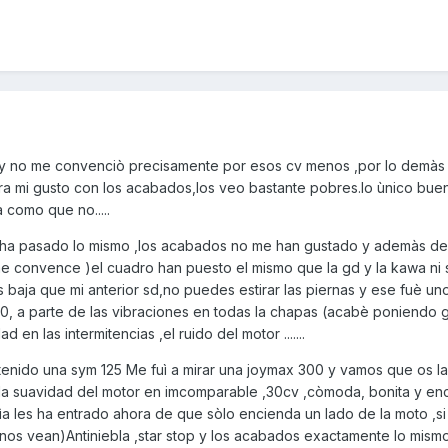
 y no me convenciò precisamente por esos cv menos ,por lo demàs 
a mi gusto con los acabados,los veo bastante pobres.lo ùnico bue
 como que no.....
e ha pasado lo mismo ,los acabados no me han gustado y ademàs de
me convence )el cuadro han puesto el mismo que la gd y la kawa ni 
s baja que mi anterior sd,no puedes estirar las piernas y ese fuè un
00, a parte de las vibraciones en todas la chapas (acabè poniendo
en las intermitencias ,el ruido del motor .......
tenido una sym 125 Me fuì a mirar una joymax 300 y vamos que os la
la suavidad del motor en imcomparable ,30cv ,còmoda, bonita y en
a les ha entrado ahora de que sòlo encienda un lado de la moto ,si
nos vean)Antiniebla ,star stop y los acabados exactamente lo mism