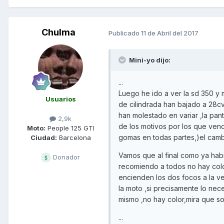
Chulma
Publicado
11 de Abril del 2017
Mini-yo dijo:
...
Luego he ido a ver la sd 350 y
Usuarios
de cilindrada han bajado a 28c
han molestado en variar ,la pant
2,9k
de los motivos por los que vend
Moto:
People 125 GTI
gomas en todas partes,)el cambio 
Ciudad:
Barcelona
Vamos que al final como ya habi
Donador
recomiendo a todos no hay colo
encienden los dos focos a la v
la moto ,si precisamente lo nec
mismo ,no hay color,mira que so
...