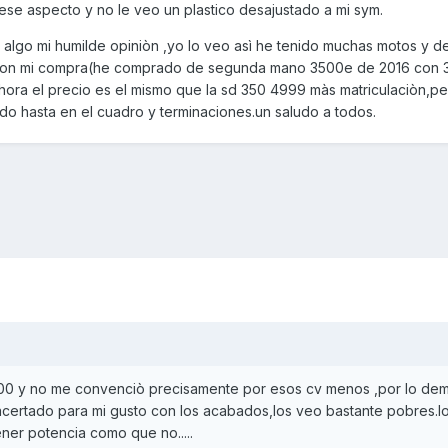
 ese aspecto y no le veo un plastico desajustado a mi sym.
e algo mi humilde opiniòn ,yo lo veo asì he tenido muchas motos y 
 con mi compra(he comprado de segunda mano 3500e de 2016 con
hora el precio es el mismo que la sd 350 4999 màs matriculaciòn,pe
odo hasta en el cuadro y terminaciones.un saludo a todos.
300 y no me convenciò precisamente por esos cv menos ,por lo dem
certado para mi gusto con los acabados,los veo bastante pobres.l
ner potencia como que no.....