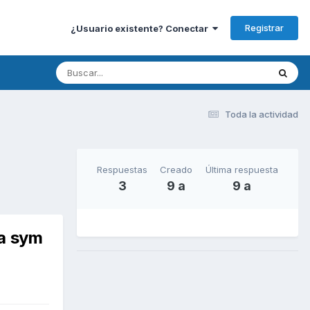
Registrar
¿Usuario existente? Conectar
Toda la actividad
Respuestas
Creado
Última respuesta
3
9 a
9 a
la sym