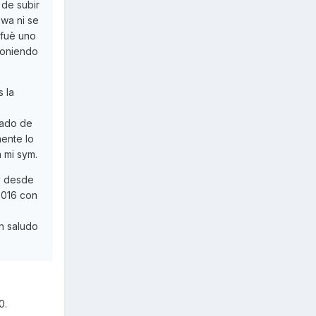
de subir
awa ni se
 fuè uno
poniendo
 la
lado de
mente lo
 mi sym.
 y desde
2016 con
un saludo
0.