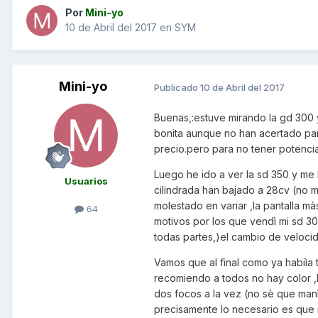
Por
Mini-yo
10 de Abril del 2017
en
SYM
Mini-yo
Publicado
10 de Abril del 2017
Buenas,:estuve mirando la gd 300
bonita aunque no han acertado par
precio.pero para no tener potencia
Luego he ido a ver la sd 350 y m
Usuarios
cilindrada han bajado a 28cv (no 
molestado en variar ,la pantalla mà
64
motivos por los que vendì mi sd 3
todas partes,)el cambio de velocidad 
Vamos que al final como ya habiìa 
recomiendo a todos no hay color ,
dos focos a la vez (no sè que manì
precisamente lo necesario es que 