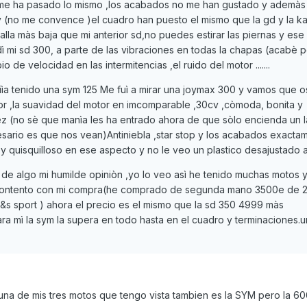
 me ha pasado lo mismo ,los acabados no me han gustado y ademàs 
v (no me convence )el cuadro han puesto el mismo que la gd y la k
alla màs baja que mi anterior sd,no puedes estirar las piernas y ese
ì mi sd 300, a parte de las vibraciones en todas la chapas (acabè 
de velocidad en las intermitencias ,el ruido del motor .......
ìa tenido una sym 125 Me fuì a mirar una joymax 300 y vamos que os
r ,la suavidad del motor en imcomparable ,30cv ,còmoda, bonita y
ez (no sè que manìa les ha entrado ahora de que sòlo encienda un 
esario es que nos vean)Antiniebla ,star stop y los acabados exacta
y quisquilloso en ese aspecto y no le veo un plastico desajustado a
 de algo mi humilde opiniòn ,yo lo veo asì he tenido muchas motos
contento con mi compra(he comprado de segunda mano 3500e de 
 sport ) ahora el precio es el mismo que la sd 350 4999 màs
ara mì la sym la supera en todo hasta en el cuadro y terminaciones.
una de mis tres motos que tengo vista tambien es la SYM pero la 60