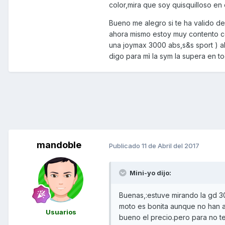
color,mira que soy quisquilloso en
Bueno me alegro si te ha valido d
ahora mismo estoy muy contento
una joymax 3000 abs,s&s sport ) a
digo para mì la sym la supera en t
mandoble
Publicado
11 de Abril del 2017
Mini-yo dijo:
Buenas,:estuve mirando la gd 
moto es bonita aunque no han a
Usuarios
bueno el precio.pero para no te