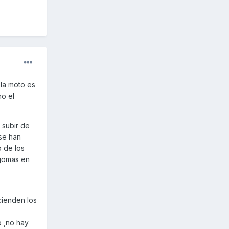
la moto es
no el
 subir de
se han
o de los
 gomas en
cienden los
o ,no hay