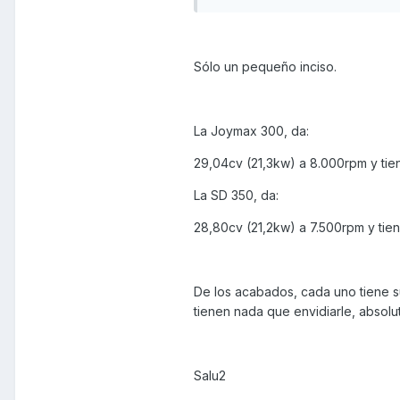
Sólo un pequeño inciso.
La Joymax 300, da:
29,04cv (21,3kw) a 8.000rpm y tie
La SD 350, da:
28,80cv (21,2kw) a 7.500rpm y tie
De los acabados, cada uno tiene s
tienen nada que envidiarle, absol
Salu2