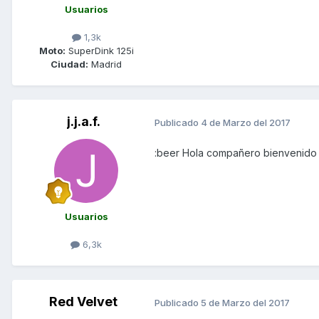
Usuarios
1,3k
Moto:
SuperDink 125i
Ciudad:
Madrid
j.j.a.f.
Publicado
4 de Marzo del 2017
:beer Hola compañero bienvenido 
Usuarios
6,3k
Red Velvet
Publicado
5 de Marzo del 2017