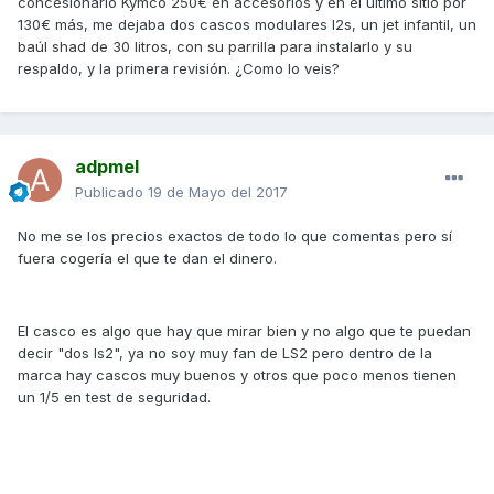
concesionario Kymco 250€ en accesorios y en el último sitio por
130€ más, me dejaba dos cascos modulares l2s, un jet infantil, un
baúl shad de 30 litros, con su parrilla para instalarlo y su
respaldo, y la primera revisión. ¿Como lo veis?
adpmel
Publicado
19 de Mayo del 2017
No me se los precios exactos de todo lo que comentas pero sí
fuera cogería el que te dan el dinero.
El casco es algo que hay que mirar bien y no algo que te puedan
decir "dos ls2", ya no soy muy fan de LS2 pero dentro de la
marca hay cascos muy buenos y otros que poco menos tienen
un 1/5 en test de seguridad.