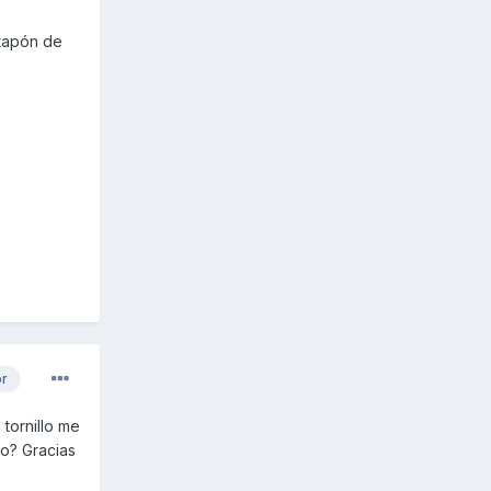
l tapón de
or
tornillo me
so? Gracias