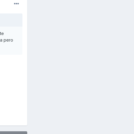
te
da pero