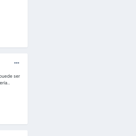
e puede ser
ía...