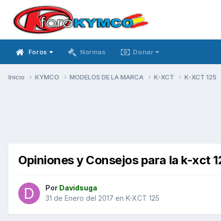
Foros
Normas
Donar
Inicio
KYMCO
MODELOS DE LA MARCA
K-XCT
K-XCT 125
Opiniones y Consejos para la k-xct 1
Por
Davidsuga
31 de Enero del 2017
en
K-XCT 125