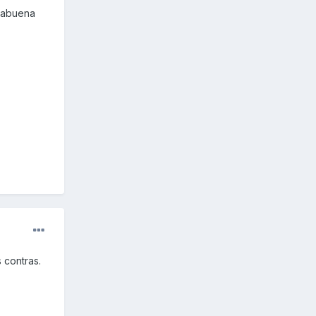
orabuena
 contras.