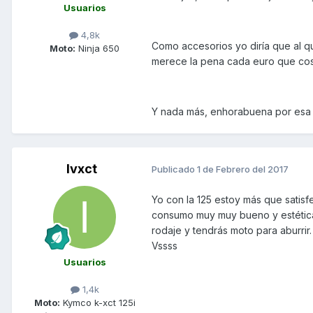
Usuarios
4,8k
Como accesorios yo diría que al qu
Moto:
Ninja 650
merece la pena cada euro que cos
Y nada más, enhorabuena por esa 
Ivxct
Publicado
1 de Febrero del 2017
Yo con la 125 estoy más que satisfe
consumo muy muy bueno y estéticam
rodaje y tendrás moto para aburrir.
Vssss
Usuarios
1,4k
Moto:
Kymco k-xct 125i