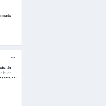
almente
 etc. Un
un buen
una foto no?