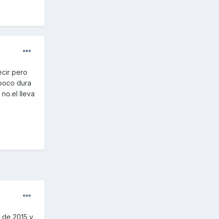
cir pero
 poco dura
no.el lleva
o de 2015 y