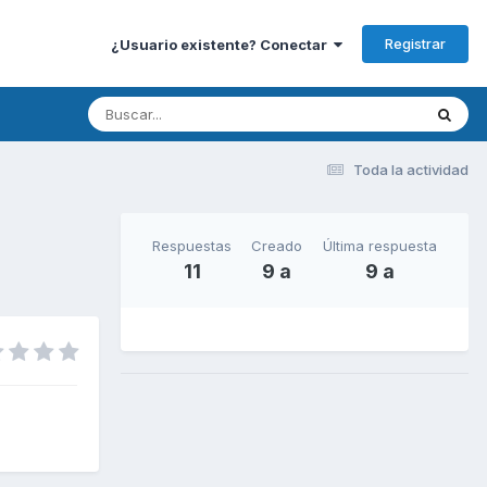
Registrar
¿Usuario existente? Conectar
Toda la actividad
Respuestas
Creado
Última respuesta
11
9 a
9 a