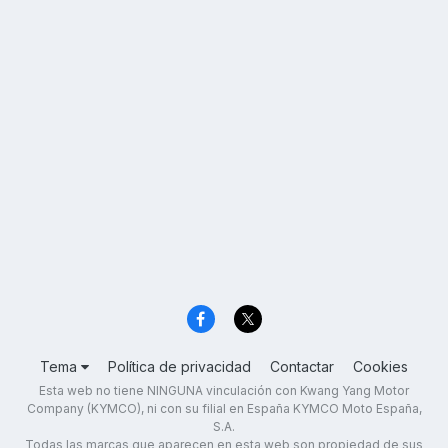
Tema
Política de privacidad
Contactar
Cookies
Esta web no tiene NINGUNA vinculación con Kwang Yang Motor
Company (KYMCO), ni con su filial en España KYMCO Moto España,
S.A.
Todas las marcas que aparecen en esta web son propiedad de sus