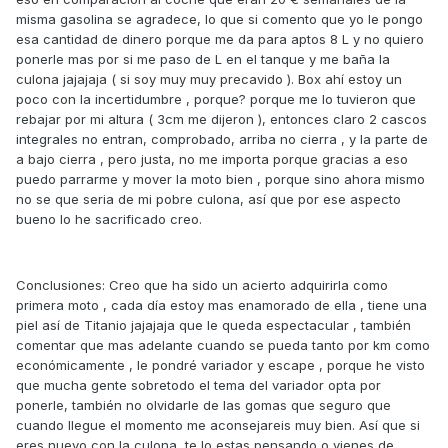
misma gasolina se agradece, lo que si comento que yo le pongo
esa cantidad de dinero porque me da para aptos 8 L y no quiero
ponerle mas por si me paso de L en el tanque y me baña la
culona jajajaja ( si soy muy muy precavido ). Box ahí estoy un
poco con la incertidumbre , porque? porque me lo tuvieron que
rebajar por mi altura ( 3cm me dijeron ), entonces claro 2 cascos
integrales no entran, comprobado, arriba no cierra , y la parte de
a bajo cierra , pero justa, no me importa porque gracias a eso
puedo parrarme y mover la moto bien , porque sino ahora mismo
no se que seria de mi pobre culona, así que por ese aspecto
bueno lo he sacrificado creo.
Conclusiones: Creo que ha sido un acierto adquirirla como
primera moto , cada día estoy mas enamorado de ella , tiene una
piel así de Titanio jajajaja que le queda espectacular , también
comentar que mas adelante cuando se pueda tanto por km como
económicamente , le pondré variador y escape , porque he visto
que mucha gente sobretodo el tema del variador opta por
ponerle, también no olvidarle de las gomas que seguro que
cuando llegue el momento me aconsejareis muy bien. Así que si
eres nuevo con la culona, te lo estas pensando o vienes de