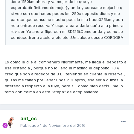
tiene 1150km ahora y va mejor de lo que yo
esperaba(infinitamente mejor)y anda y consume mejor.Lo q
si veo son que haces pocos km 250x deposito dices y me
parece que consume mucho pues la mia hace325km y aun
no a entrado reserva.Y espera para darle caña a la primera
revision.Yo ahora flipo con mi SD125i.Como anda y como se
conduce,frena acelera,etc.etc...Un saludo desde CORDOBA
Es como le dije al compañero Nigromante, me llega el deposito a
esa distancia , porque no lo lleno al máximo el deposito, 10 €
creo que son alrededor de 8 L , teniendo en cuenta la reserva ,
quizas me faltan por llenar unos 2-3 aprox, esa seria quizas la
diferencia respecto a la tuya, pero si , como bien decís , me lo
tomo con calma en esta "etapa" de acoplamiento.
ant_oc
Publicado
1 de Noviembre del 2016