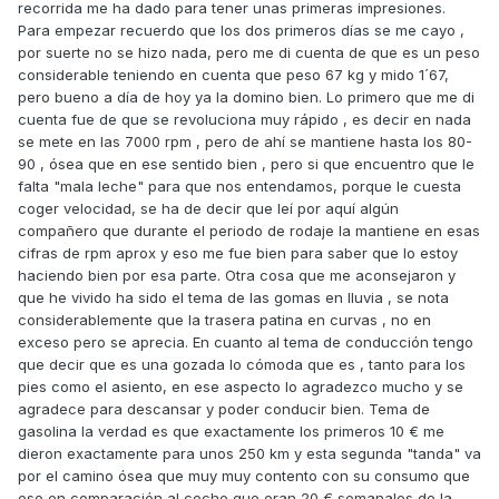
recorrida me ha dado para tener unas primeras impresiones.
Para empezar recuerdo que los dos primeros días se me cayo ,
por suerte no se hizo nada, pero me di cuenta de que es un peso
considerable teniendo en cuenta que peso 67 kg y mido 1´67,
pero bueno a día de hoy ya la domino bien. Lo primero que me di
cuenta fue de que se revoluciona muy rápido , es decir en nada
se mete en las 7000 rpm , pero de ahí se mantiene hasta los 80-
90 , ósea que en ese sentido bien , pero si que encuentro que le
falta "mala leche" para que nos entendamos, porque le cuesta
coger velocidad, se ha de decir que leí por aquí algún
compañero que durante el periodo de rodaje la mantiene en esas
cifras de rpm aprox y eso me fue bien para saber que lo estoy
haciendo bien por esa parte. Otra cosa que me aconsejaron y
que he vivido ha sido el tema de las gomas en lluvia , se nota
considerablemente que la trasera patina en curvas , no en
exceso pero se aprecia. En cuanto al tema de conducción tengo
que decir que es una gozada lo cómoda que es , tanto para los
pies como el asiento, en ese aspecto lo agradezco mucho y se
agradece para descansar y poder conducir bien. Tema de
gasolina la verdad es que exactamente los primeros 10 € me
dieron exactamente para unos 250 km y esta segunda "tanda" va
por el camino ósea que muy muy contento con su consumo que
eso en comparación al coche que eran 20 € semanales de la