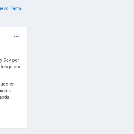
nuevo Tema
 y 9cv por
, tengo que
dudo en
 motos
manda.