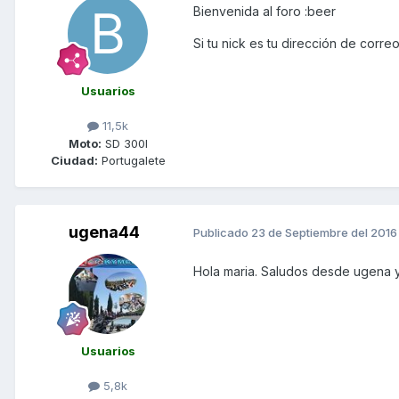
Bienvenida al foro :beer
Si tu nick es tu dirección de corre
Usuarios
11,5k
Moto:
SD 300I
Ciudad:
Portugalete
ugena44
Publicado
23 de Septiembre del 2016
Hola maria. Saludos desde ugena y
Usuarios
5,8k