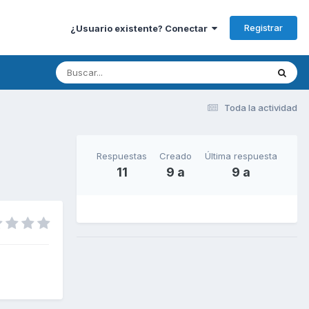
Registrar
¿Usuario existente? Conectar
Toda la actividad
Respuestas
Creado
Última respuesta
11
9 a
9 a