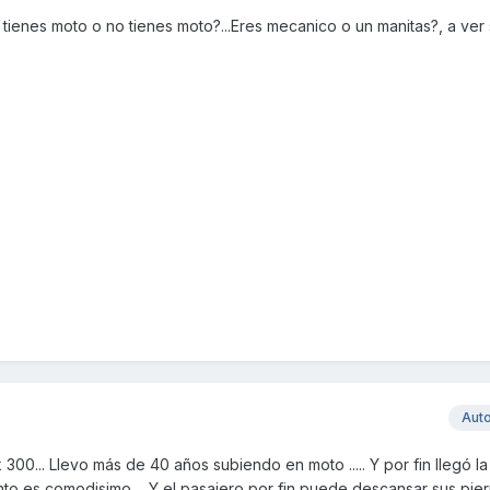
tienes moto o no tienes moto?...Eres mecanico o un manitas?, a ver 
Aut
 300... Llevo más de 40 años subiendo en moto ..... Y por fin llegó la
ento es comodisimo.... Y el pasajero por fin puede descansar sus piern