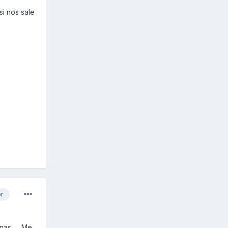
si nos sale
or
as .... Me