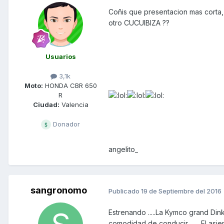
Coñis que presentacion mas corta, 
otro CUCUIBIZA ??
Usuarios
3,1k
Moto:
HONDA CBR 650
R
Ciudad:
Valencia
Donador
angelito_
sangronomo
Publicado
19 de Septiembre del 2016
Estrenando .....La Kymco grand Dink
comodidad de conducir ...... El asi