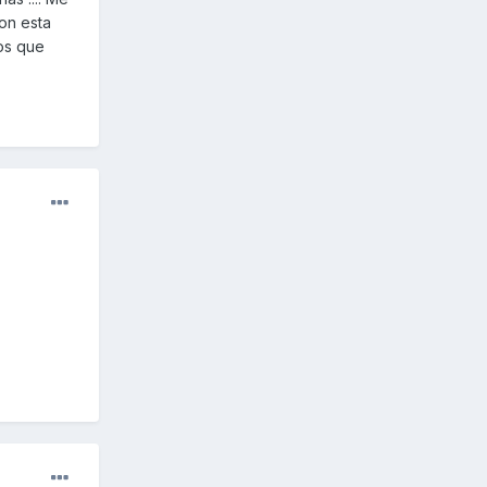
on esta
tos que