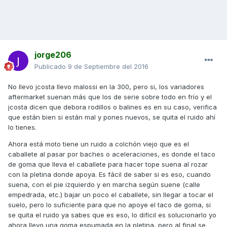
jorge206
Publicado
9 de Septiembre del 2016
No llevo jcosta llevo malossi en la 300, pero si, los variadores
aftermarket suenan más que los de serie sobre todo en frío y el
jcosta dicen que debora rodillos o balines es en su caso, verifica
que están bien si están mal y pones nuevos, se quita el ruido ahí
lo tienes.
Ahora está moto tiene un ruido a colchón viejo que es el
caballete al pasar por baches o aceleraciones, es donde el taco
de goma que lleva el caballete para hacer tope suena al rozar
con la pletina donde apoya. Es fácil de saber si es eso, cuando
suena, con el pie izquierdo y en marcha según suene (calle
empedrada, etc.) bajar un poco el caballete, sin llegar a tocar el
suelo, pero lo suficiente para que no apoye el taco de goma, si
se quita el ruido ya sabes que es eso, lo difícil es solucionarlo yo
ahora llevo una goma espumada en la pletina, pero al final se