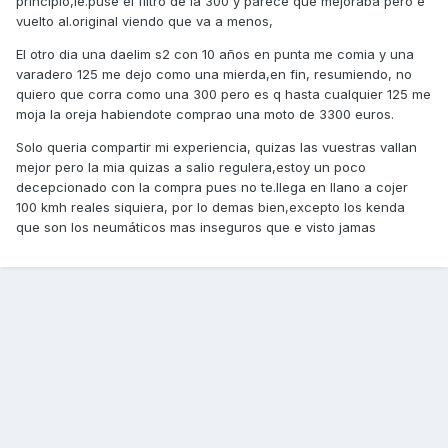
principio,le.puse el filtro de la 300 y parece que mejoraba pero e
vuelto al.original viendo que va a menos,
El otro dia una daelim s2 con 10 años en punta me comia y una
varadero 125 me dejo como una mierda,en fin, resumiendo, no
quiero que corra como una 300 pero es q hasta cualquier 125 me
moja la oreja habiendote comprao una moto de 3300 euros.
Solo queria compartir mi experiencia, quizas las vuestras vallan
mejor pero la mia quizas a salio regulera,estoy un poco
decepcionado con la compra pues no te.llega en llano a cojer
100 kmh reales siquiera, por lo demas bien,excepto los kenda
que son los neumáticos mas inseguros que e visto jamas