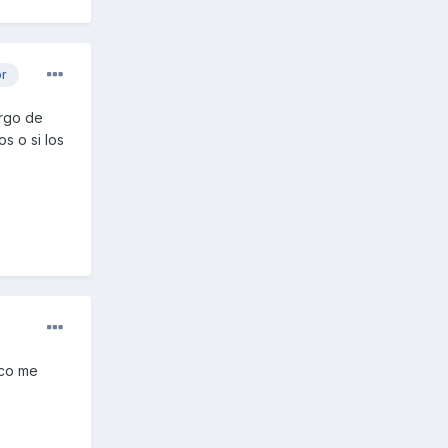
or
argo de
s o si los
oco me