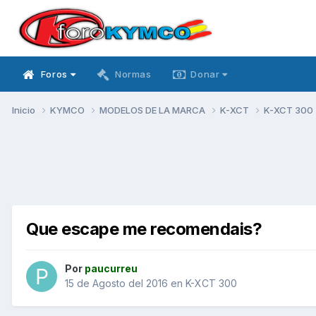
Foros
Normas
Donar
Inicio
KYMCO
MODELOS DE LA MARCA
K-XCT
K-XCT 300
Que escape me recomendais?
Por
paucurreu
15 de Agosto del 2016
en
K-XCT 300