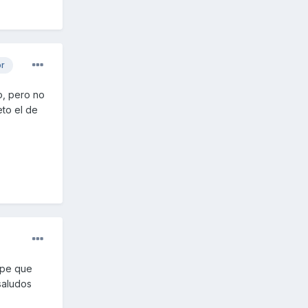
or
o, pero no
to el de
ape que
saludos