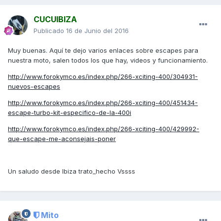
CUCUIBIZA
Publicado
16 de Junio del 2016
Muy buenas. Aquí te dejo varios enlaces sobre escapes para
nuestra moto, salen todos los que hay, videos y funcionamiento.
http://www.forokymco.es/index.php/266-xciting-400/304931-
nuevos-escapes
http://www.forokymco.es/index.php/266-xciting-400/451434-
escape-turbo-kit-especifico-de-la-400i
http://www.forokymco.es/index.php/266-xciting-400/429992-
que-escape-me-aconsejais-poner
Un saludo desde Ibiza trato_hecho Vssss
Mito