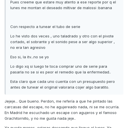
Pues creeme que estare muy atento a ese reporte por q el
lunes me montan el deseado miltivar de malossi :banana
Con respecto a tunear el tubo de serie
Lo he visto dos veces , uno taladrado y otro con el pivote
cortado, el sobrante y el sonido pese a ser algo superior ,
no era tan agresivo
Eso si, la itv...no se yo
Lo digo xq si luego te toca comprar uno de serie para
pasarla no se si es peor el remedio que la enfermedad..
Esta claro que cada uno cuenta con un presupuesto pero
antes de tunear el original valoraria cojer algo baratito.
Jejeje... Que bueno. Perdon, me refería a que he pintado las
carcasas del escape, no he agujereado nada, ni se me ocurría.
En Madrid he escuchado un escape con agujeros y el famoso
Grachitornillo, y no me gusta nada jeje..
Ya queda menos, estaras deseando que llegue el lunes. Ya