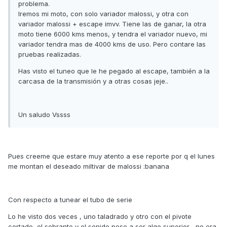
problema.
Iremos mi moto, con solo variador malossi, y otra con
variador malossi + escape imvv. Tiene las de ganar, la otra
moto tiene 6000 kms menos, y tendra el variador nuevo, mi
variador tendra mas de 4000 kms de uso. Pero contare las
pruebas realizadas.
Has visto el tuneo que le he pegado al escape, también a la
carcasa de la transmisión y a otras cosas jeje..
Un saludo Vssss
Pues creeme que estare muy atento a ese reporte por q el lunes
me montan el deseado miltivar de malossi :banana
Con respecto a tunear el tubo de serie
Lo he visto dos veces , uno taladrado y otro con el pivote
cortado, el sobrante y el sonido pese a ser algo superior , no era