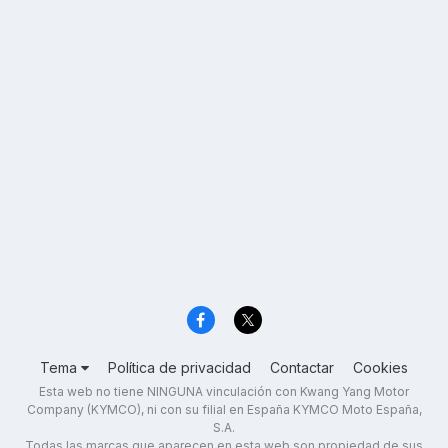
Tema
Política de privacidad
Contactar
Cookies
Esta web no tiene NINGUNA vinculación con Kwang Yang Motor
Company (KYMCO), ni con su filial en España KYMCO Moto España,
S.A.
Todas las marcas que aparecen en esta web son propiedad de sus