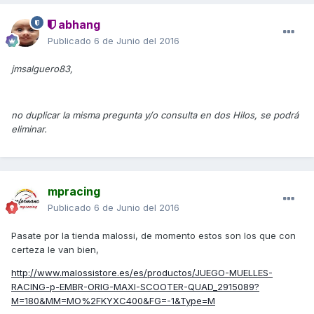
abhang
Publicado
6 de Junio del 2016
jmsalguero83,
no duplicar la misma pregunta y/o consulta en dos Hilos, se podrá
eliminar.
mpracing
Publicado
6 de Junio del 2016
Pasate por la tienda malossi, de momento estos son los que con
certeza le van bien,
http://www.malossistore.es/es/productos/JUEGO-MUELLES-
RACING-p-EMBR-ORIG-MAXI-SCOOTER-QUAD_2915089?
M=180&MM=MO%2FKYXC400&FG=-1&Type=M