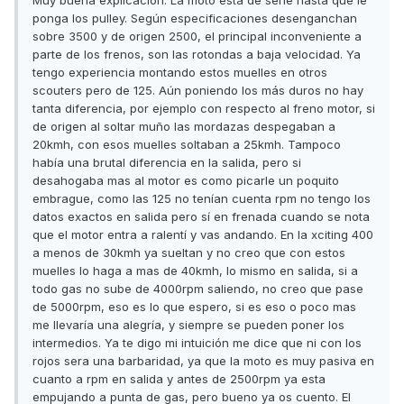
Muy buena explicación. La moto está de serie hasta que le
ponga los pulley. Según especificaciones desenganchan
sobre 3500 y de origen 2500, el principal inconveniente a
parte de los frenos, son las rotondas a baja velocidad. Ya
tengo experiencia montando estos muelles en otros
scouters pero de 125. Aún poniendo los más duros no hay
tanta diferencia, por ejemplo con respecto al freno motor, si
de origen al soltar muño las mordazas despegaban a
20kmh, con esos muelles soltaban a 25kmh. Tampoco
había una brutal diferencia en la salida, pero si
desahogaba mas al motor es como picarle un poquito
embrague, como las 125 no tenían cuenta rpm no tengo los
datos exactos en salida pero sí en frenada cuando se nota
que el motor entra a ralentí y vas andando. En la xciting 400
a menos de 30kmh ya sueltan y no creo que con estos
muelles lo haga a mas de 40kmh, lo mismo en salida, si a
todo gas no sube de 4000rpm saliendo, no creo que pase
de 5000rpm, eso es lo que espero, si es eso o poco mas
me llevaría una alegría, y siempre se pueden poner los
intermedios. Ya te digo mi intuición me dice que ni con los
rojos sera una barbaridad, ya que la moto es muy pasiva en
cuanto a rpm en salida y antes de 2500rpm ya esta
empujando a punta de gas, pero bueno ya os cuento. El