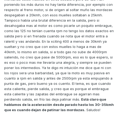
poniendo los más duros no hay tanta diferencia, por ejemplo con
respecto al freno motor, si de origen al soltar muño las mordazas
despegaban a 20kmh, con esos muelles soltaban a 25kmh.
Tampoco había una brutal diferencia en la salida, pero si
desahogaba mas al motor es como picarle un poquito embrague,
como las 125 no tenían cuenta rpm no tengo los datos exactos en
salida pero sí en frenada cuando se nota que el motor entra a
ralentí y vas andando. En la xciting 400 a menos de 30kmh ya
sueltan y no creo que con estos muelles lo haga a mas de
40kmh, lo mismo en salida, si a todo gas no sube de 4000rpm
saliendo, no creo que pase de 5000rpm, eso es lo que espero, si
es eso o poco mas me llevaría una alegría, y siempre se pueden
poner los intermedios. Ya te digo mi intuición me dice que ni con
los rojos sera una barbaridad, ya que la moto es muy pasiva en
cuanto a rpm en salida y antes de 2500rpm ya esta empujando a
punta de gas, pero bueno ya os cuento. El tema, es que cuando
esta caliente, pierde salida, y creo que es porque el embrague
esta caliente y las zapatas del embrague se agarran mas
perdiendo salida, en frío las deja patinar más.
Está claro que
hablamos de la aceleración desde parado hasta los 30-35kmh
que es cuando dejan de patinar las mordazas.
Saludos!