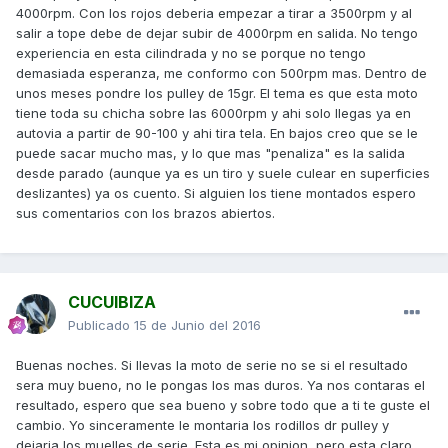
4000rpm. Con los rojos deberia empezar a tirar a 3500rpm y al
salir a tope debe de dejar subir de 4000rpm en salida. No tengo
experiencia en esta cilindrada y no se porque no tengo
demasiada esperanza, me conformo con 500rpm mas. Dentro de
unos meses pondre los pulley de 15gr. El tema es que esta moto
tiene toda su chicha sobre las 6000rpm y ahi solo llegas ya en
autovia a partir de 90-100 y ahi tira tela. En bajos creo que se le
puede sacar mucho mas, y lo que mas "penaliza" es la salida
desde parado (aunque ya es un tiro y suele culear en superficies
deslizantes) ya os cuento. Si alguien los tiene montados espero
sus comentarios con los brazos abiertos.
CUCUIBIZA
Publicado
15 de Junio del 2016
Buenas noches. Si llevas la moto de serie no se si el resultado
sera muy bueno, no le pongas los mas duros. Ya nos contaras el
resultado, espero que sea bueno y sobre todo que a ti te guste el
cambio. Yo sinceramente le montaria los rodillos dr pulley y
dejaria los muelles de serie. Esta es mi opinion, pero esta claro