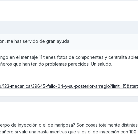
ión, me has servido de gran ayuda
go en el mensaje 11 tienes fotos de componentes y centralita abier
eros que han tenido problemas parecidos. Un saludo.
/123-mecanica/39645-fallo-04-y-su-posterior-arreglo?limit=15&star
uerpo de inyección o el de mariposa? Son cosas totalmente distintas 
ñero si vale una pasta mientras que si es el de inyección con 100 