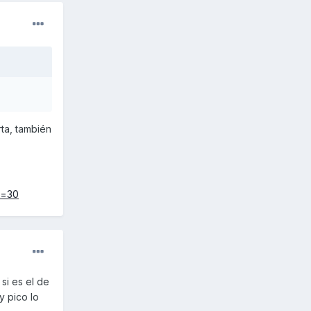
ta, también
t=30
si es el de
y pico lo