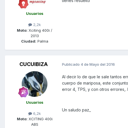
tienes resuelto
Usuarios
2,2k
Moto:
Xciting 400i /
2013
Ciudad:
Palma
CUCUIBIZA
Publicado
4 de Mayo del 2016
Al decir lo de que le sale tantos er
cuerpo de mariposa, este conjunto
error 4, TPS, y con otros errores,. 
Usuarios
Un saludo paz_
6,2k
Moto:
XCITING 400i
ABS