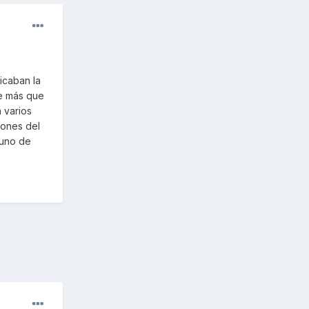
icaban la
le más que
 varios
*ones del
guno de