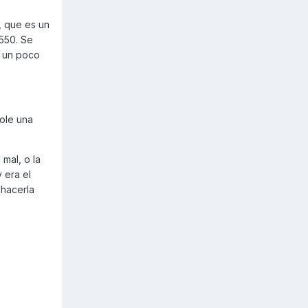
, que es un
550. Se
á un poco
ole una
 mal, o la
 era el
 hacerla