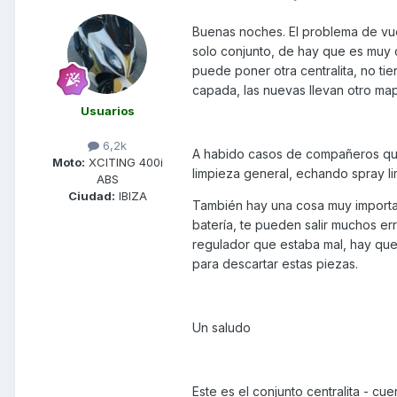
Buenas noches. El problema de vue
solo conjunto, de hay que es muy 
puede poner otra centralita, no ti
capada, las nuevas llevan otro ma
Usuarios
6,2k
A habido casos de compañeros que 
Moto:
XCITING 400i
limpieza general, echando spray li
ABS
Ciudad:
IBIZA
También hay una cosa muy importante
batería, te pueden salir muchos err
regulador que estaba mal, hay que 
para descartar estas piezas.
Un saludo
Este es el conjunto centralita - cu