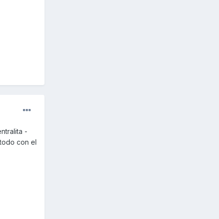
tralita -
todo con el