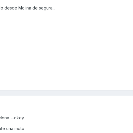
do desde Molina de segura...
elona --okey
ate una moto