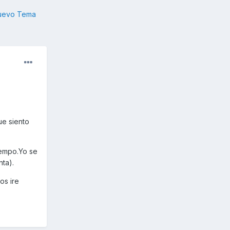
nuevo Tema
ue siento
iempo.Yo se
nta).
os ire